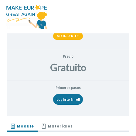
Ir
al
contenido
Estado actual
NO INSCRITO
Precio
Gratuito
Primeros pasos
Log In to Enroll
Module
Materiales